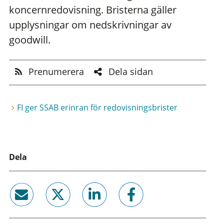
koncernredovisning. Bristerna gäller
upplysningar om nedskrivningar av
goodwill.
Prenumerera
Dela sidan
FI ger SSAB erinran för redovisningsbrister
Dela
email
twitter
linkedin
facebook