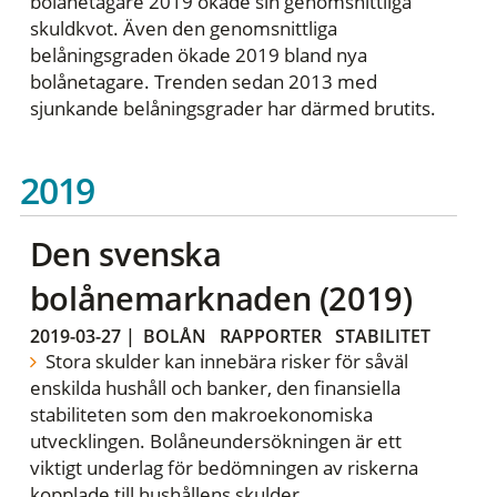
bolånetagare 2019 ökade sin genomsnittliga
skuldkvot. Även den genomsnittliga
belåningsgraden ökade 2019 bland nya
bolånetagare. Trenden sedan 2013 med
sjunkande belåningsgrader har därmed brutits.
2019
Den svenska
bolånemarknaden (2019)
2019-03-27
|
BOLÅN
RAPPORTER
STABILITET
Stora skulder kan innebära risker för såväl
enskilda hushåll och banker, den finansiella
stabiliteten som den makroekonomiska
utvecklingen. Bolåneundersökningen är ett
viktigt underlag för bedömningen av riskerna
kopplade till hushållens skulder.