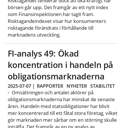
Risktagandet tenderar dock att öka kraftigt när
börsen går upp. Det framgår av ett nytt index
som Finansinspektionen har tagit fram.
Risktagandeindexet visar hur konsumenters
risktagande förändrats i förhållande till
marknadens utveckling.
FI-analys 49: Ökad
koncentration i handeln på
obligationsmarknaderna
2025-07-07
|
RAPPORTER
NYHETER
STABILITET
Omsättningen och antalet aktörer på
obligationsmarknaderna har minskat de senaste
åren. Handeln med statsobligationer har blivit
mer koncentrerad till ett fåtal stora företag, vilket
gör marknaden mer sårbar om en störning skulle
inträffa. Det framgår av en ny analys av