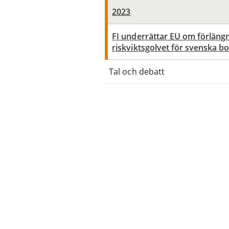
2023
FI underrättar EU om förläng
riskviktsgolvet för svenska b
Tal och debatt