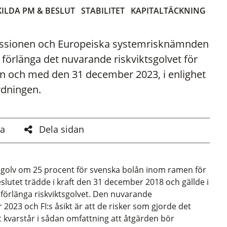
KILDA PM & BESLUT
STABILITET
KAPITALTÄCKNING
issionen och Europeiska systemrisknämnden
tt förlänga det nuvarande riskviktsgolvet för
ån och med den 31 december 2023, i enlighet
ordningen.
a
Dela sidan
iktsgolv om 25 procent för svenska bolån inom ramen för
Beslutet trädde i kraft den 31 december 2018 och gällde i
t förlänga riskviktsgolvet. Den nuvarande
2023 och FI:s åsikt är att de risker som gjorde det
et kvarstår i sådan omfattning att åtgärden bör