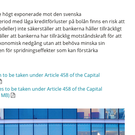
de högt exponerade mot den svenska
iod med låga kreditförluster på bolån finns en risk att
ller) inte säkerställer att bankerna håller tillräckligt
ller att bankerna har tillräcklig motståndskraft för att
 ekonomisk nedgång utan att behöva minska sin
en för spridningseffekter som kan förstärka
 to be taken under Article 458 of the Capital
s to be taken under Article 458 of the Capital
 1MB)