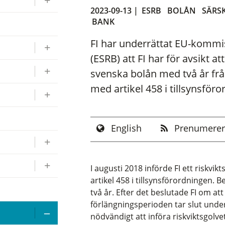
2023-09-13 |
ESRB
BOLÅN
SÄRS
BANK
FI har underrättat EU-komm
(ESRB) att FI har för avsikt a
svenska bolån med två år fr
med artikel 458 i tillsynsför
English
Prenumerer
I augusti 2018 införde FI ett riskv
artikel 458 i tillsynsförordningen. 
två år. Efter det beslutade FI om at
förlängningsperioden tar slut under 
nödvändigt att införa riskviktsgolv