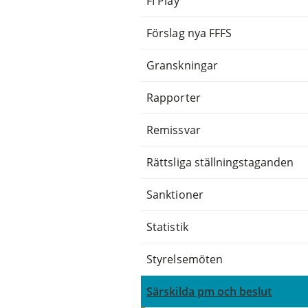
FI Play
Förslag nya FFFS
Granskningar
Rapporter
Remissvar
Rättsliga ställningstaganden
Sanktioner
Statistik
Styrelsemöten
Särskilda pm och beslut