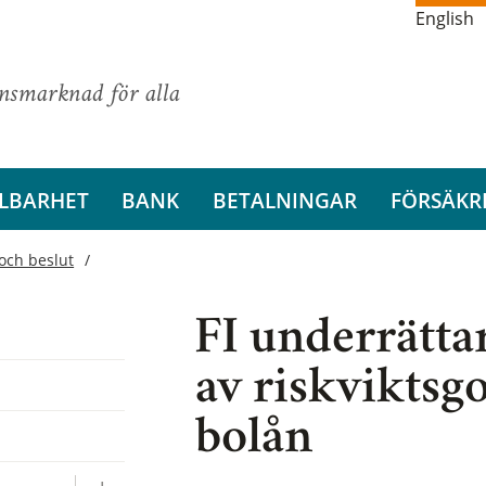
English
ansmarknad för alla
LBARHET
BANK
BETALNINGAR
FÖRSÄKR
och beslut
FI underrätta
av riskviktsgo
bolån