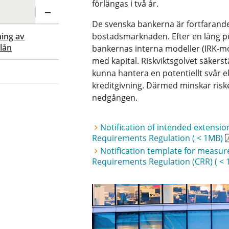
förlängas i två år.
De svenska bankerna är fortfaran
ning av
bostadsmarknaden. Efter en lång per
olån
bankernas interna modeller (IRK-mode
med kapital. Riskviktsgolvet säkerstä
kunna hantera en potentiellt svår
kreditgivning. Därmed minskar risk
nedgången.
Notification of intended extension
Requirements Regulation ( < 1MB)
Notification template for measure
Requirements Regulation (CRR) ( <