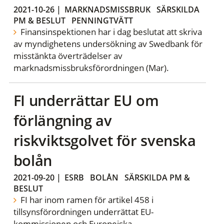
2021-10-26
|
MARKNADSMISSBRUK
SÄRSKILDA
PM & BESLUT
PENNINGTVÄTT
Finansinspektionen har i dag beslutat att skriva
av myndighetens undersökning av Swedbank för
misstänkta överträdelser av
marknadsmissbruksförordningen (Mar).
FI underrättar EU om
förlängning av
riskviktsgolvet för svenska
bolån
2021-09-20
|
ESRB
BOLÅN
SÄRSKILDA PM &
BESLUT
FI har inom ramen för artikel 458 i
tillsynsförordningen underrättat EU-
kommissionen och Europeiska