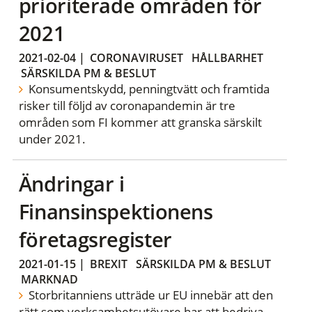
prioriterade områden för
2021
2021-02-04
|
CORONAVIRUSET
HÅLLBARHET
SÄRSKILDA PM & BESLUT
Konsumentskydd, penningtvätt och framtida
risker till följd av coronapandemin är tre
områden som FI kommer att granska särskilt
under 2021.
Ändringar i
Finansinspektionens
företagsregister
2021-01-15
|
BREXIT
SÄRSKILDA PM & BESLUT
MARKNAD
Storbritanniens utträde ur EU innebär att den
rätt som verksamhetsutövare har att bedriva