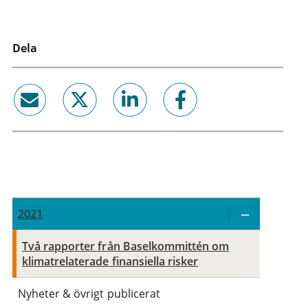
Dela
email
twitter
linkedin
facebook
2021
Två rapporter från Baselkommittén om
klimatrelaterade finansiella risker
Nyheter & övrigt publicerat