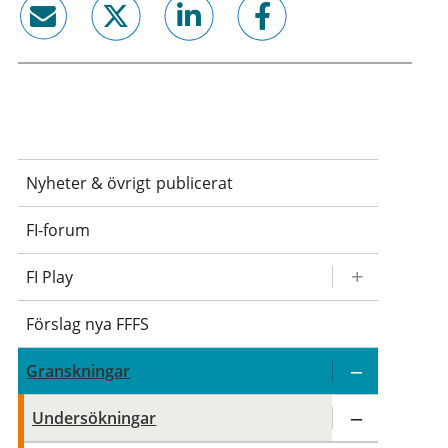
email
twitter
linkedin
facebook
Nyheter & övrigt publicerat
FI-forum
FI Play
Förslag nya FFFS
Granskningar
Undersökningar