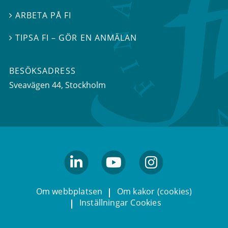
ARBETA PÅ FI

TIPSA FI – GÖR EN ANMÄLAN

BESÖKSADRESS
Sveavägen 44
, Stockholm
linkedin
youtube
Instagram
Om webbplatsen
Om kakor (cookies)
Inställningar Cookies