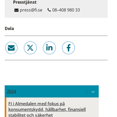
Presstjänst
press@fi.se
08–408 980 33
Dela
email
twitter
linkedin
facebook
2024
FI i Almedalen med fokus på
konsumentskydd, hållbarhet, finansiell
stabilitet och säkerhet