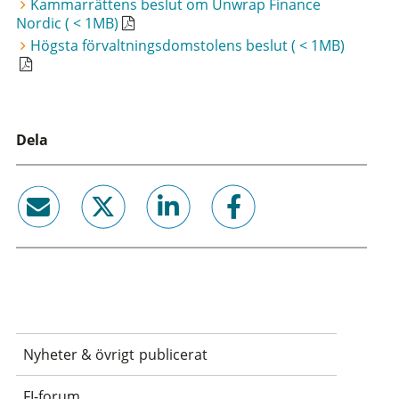
Kammarrättens beslut om Unwrap Finance
Nordic ( < 1MB)
Högsta förvaltningsdomstolens beslut ( < 1MB)
Dela
email
twitter
linkedin
facebook
Nyheter & övrigt publicerat
FI-forum