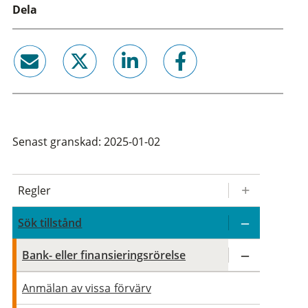
Dela
email
twitter
linkedin
facebook
Senast granskad: 2025-01-02
Regler
Sök tillstånd
Bank- eller finansieringsrörelse
Anmälan av vissa förvärv