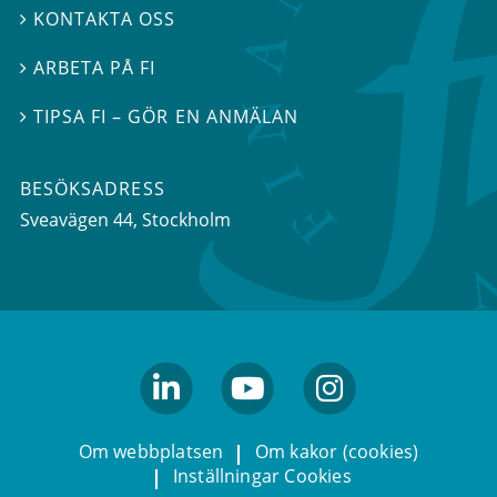
KONTAKTA OSS

ARBETA PÅ FI

TIPSA FI – GÖR EN ANMÄLAN

BESÖKSADRESS
Sveavägen 44
, Stockholm
linkedin
youtube
Instagram
Om webbplatsen
Om kakor (cookies)
Inställningar Cookies