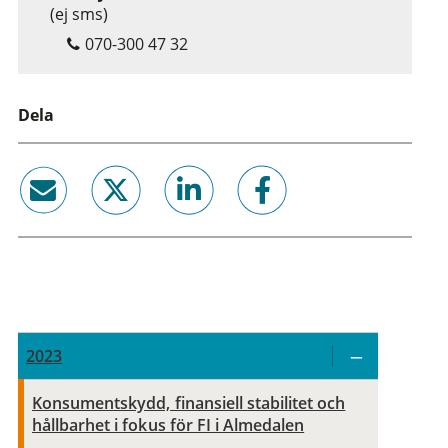
(ej sms)
070-300 47 32
Dela
email
twitter
linkedin
facebook
2023
Konsumentskydd, finansiell stabilitet och
hållbarhet i fokus för FI i Almedalen