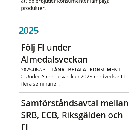
att de erbjuder konsumenter lämpliga
produkter.
2025
Följ FI under
Almedalsveckan
2025-06-23
|
LÅNA
BETALA
KONSUMENT
Under Almedalsveckan 2025 medverkar FI i
flera seminarier.
Samförståndsavtal mellan
SRB, ECB, Riksgälden och
FI