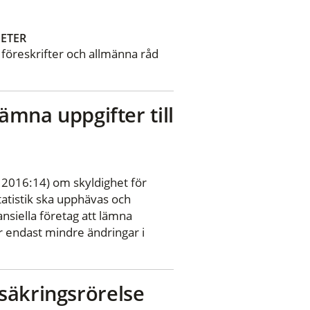
ETER
a föreskrifter och allmänna råd
lämna uppgifter till
S 2016:14) om skyldighet för
statistik ska upphävas och
ansiella företag att lämna
bär endast mindre ändringar i
rsäkringsrörelse