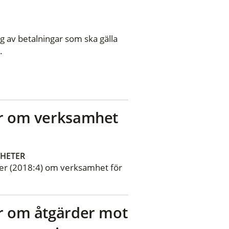
ng av betalningar som ska gälla
.
ter om verksamhet
HETER
fter (2018:4) om verksamhet för
ter om åtgärder mot