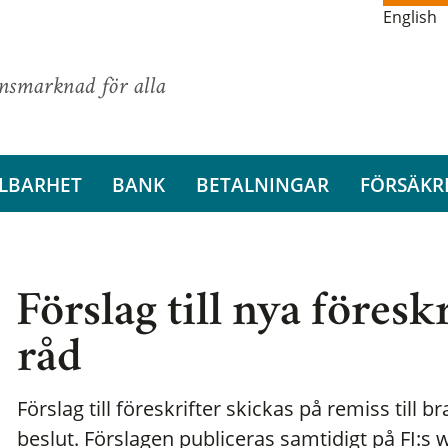
English
ansmarknad för alla
LBARHET
BANK
BETALNINGAR
FÖRSÄKR
Förslag till nya föres
råd
Förslag till föreskrifter skickas på remiss til
beslut. Förslagen publiceras samtidigt på FI:s w