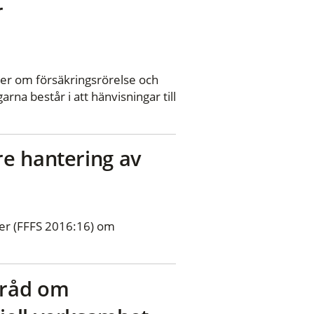
r
fter om försäkringsrörelse och
rna består i att hänvisningar till
re hantering av
fter (FFFS 2016:16) om
 råd om