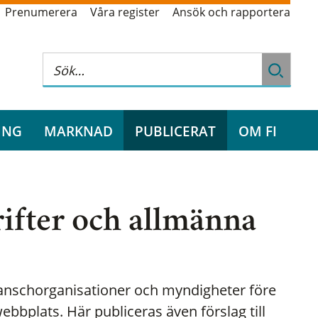
Prenumerera
Våra register
Ansök och rapportera
ING
MARKNAD
PUBLICERAT
OM FI
krifter och allmänna
l branschorganisationer och myndigheter före
ebbplats. Här publiceras även förslag till