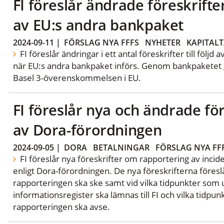
FI föreslår ändrade föreskrift
av EU:s andra bankpaket
2024-09-11
|
FÖRSLAG NYA FFFS
NYHETER
KAPITAL
FI föreslår ändringar i ett antal föreskrifter till följd
när EU:s andra bankpaket införs. Genom bankpaketet 
Basel 3-överenskommelsen i EU.
FI föreslår nya och ändrade föres
av Dora-förordningen
2024-09-05
|
DORA
BETALNINGAR
FÖRSLAG NYA FF
FI föreslår nya föreskrifter om rapportering av incid
enligt Dora-förordningen. De nya föreskrifterna föreslå
rapporteringen ska ske samt vid vilka tidpunkter som
informationsregister ska lämnas till FI och vilka tidpun
rapporteringen ska avse.