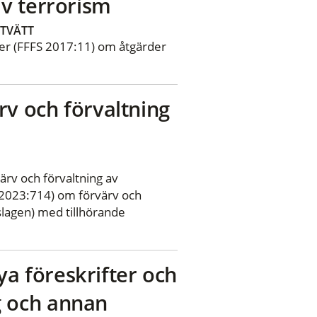
av terrorism
TVÄTT
fter (FFFS 2017:11) om åtgärder
ärv och förvaltning
ärv och förvaltning av
(2023:714) om förvärv och
gslagen) med tillhörande
 nya föreskrifter och
g och annan