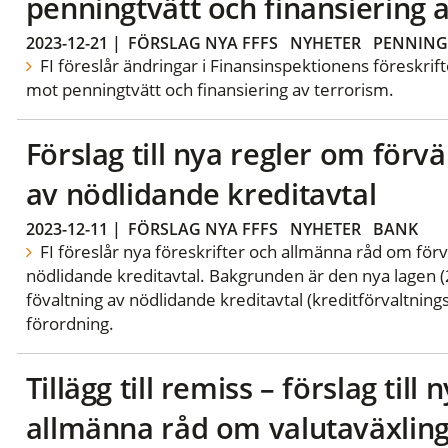
penningtvätt och finansiering 
2023-12-21
|
FÖRSLAG NYA FFFS
NYHETER
PENNING
FI föreslår ändringar i Finansinspektionens föreskri
mot penningtvätt och finansiering av terrorism.
Förslag till nya regler om förv
av nödlidande kreditavtal
2023-12-11
|
FÖRSLAG NYA FFFS
NYHETER
BANK
FI föreslår nya föreskrifter och allmänna råd om förv
nödlidande kreditavtal. Bakgrunden är den nya lagen 
fövaltning av nödlidande kreditavtal (kreditförvaltnin
förordning.
Tillägg till remiss – förslag till
allmänna råd om valutaväxlin