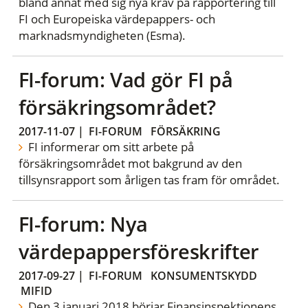
bland annat med sig nya krav på rapportering till
FI och Europeiska värdepappers- och
marknadsmyndigheten (Esma).
FI-forum: Vad gör FI på
försäkringsområdet?
2017-11-07
|
FI-FORUM
FÖRSÄKRING
FI informerar om sitt arbete på
försäkringsområdet mot bakgrund av den
tillsynsrapport som årligen tas fram för området.
FI-forum: Nya
värdepappersföreskrifter
2017-09-27
|
FI-FORUM
KONSUMENTSKYDD
MIFID
Den 3 januari 2018 börjar Finansinspektionens