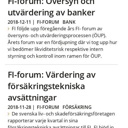
FI-forum: Översyn och
utvärdering av banker
2018-12-11
|
FI-FORUM
BANK
FI följde upp föregående års FI- forum av
översyns- och utvärderingsprocessen (ÖUP).
Årets forum var en fördjupning där vi tog upp hur
vi bedömer likviditetsrisk respektive intern
styrning och kontroll inom ramen för ÖUP.
FI-forum: Värdering av
försäkringstekniska
avsättningar
2018-11-28
|
FI-FORUM
FÖRSÄKRING
De svenska liv- och skadeförsäkringsföretagen
rapporterar varje kvartal in sina
försäkringstekniska avsättningar till FI. FI bjöd in